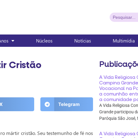
Anos
Núcleos
Notícias
Multimídia
ir Cristão
Publicaçõ
A Vida Religios
Campina Grande 
Vocacional na P
a comunhão entr
a comunidade pa
X
Telegram
A Vida Religiosa C
Grande participou d
Paróquia São José, 
ro mártir cristão. Seu testemunho de fé nos
A Vida Religios