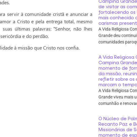
Campina Grande 
ades.
de visitar as co
fortalecendo os
ra servir à comunidade cristã e anunciar a
mais conhecido 
amor a Cristo e pela entrega total, mesmo
carismas presente
 suas últimas palavras: “Senhor, não lhes
A Vida Religiosa C
sericórdia e do perdão.
Grande deu continui
comunidades paroqui
idade à missão que Cristo nos confia.
A Vida Religios
Campina Grande 
momento de for
da missão, reunin
refletir sobre o
marcam o tempo
A Vida Religiosa C
Grande viveu mais 
comunhão e renova
O Núcleo de Palm
Recanto Paz e B
Missionárias de 
momento de espir