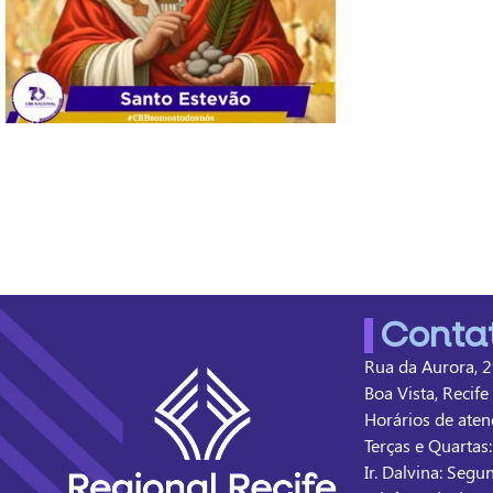
Conta
Rua da Aurora, 2
Boa Vista, Recif
Horários de atend
Terças e Quartas
Ir. Dalvina: Segu