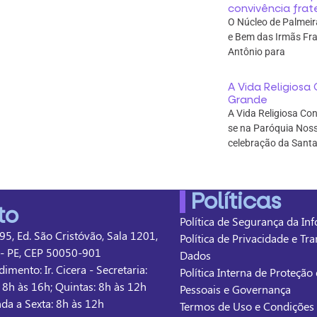
convivência frat
O Núcleo de Palmeir
e Bem das Irmãs Fra
Antônio para
A Vida Religios
Grande
A Vida Religiosa Co
se na Paróquia Nos
celebração da Santa
Políticas
to
Política de Segurança da In
95, Ed. São Cristóvão, Sala 1201,
Política de Privacidade e Tr
e - PE, CEP 50050-901
Dados
imento: Ir. Cicera - Secretaria:
Política Interna de Proteçã
: 8h às 16h; Quintas: 8h às 12h
Pessoais e Governança
nda a Sexta: 8h às 12h
Termos de Uso e Condições