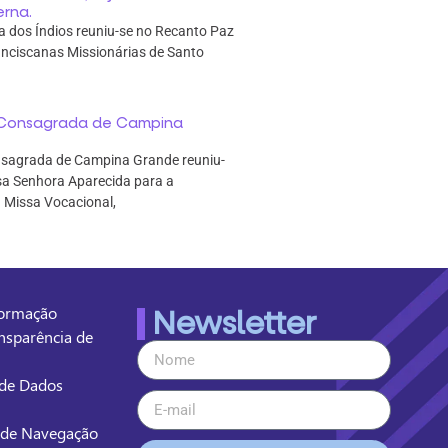
erna.
a dos Índios reuniu-se no Recanto Paz
nciscanas Missionárias de Santo
a Consagrada de Campina
nsagrada de Campina Grande reuniu-
sa Senhora Aparecida para a
 Missa Vocacional,
formação
Newsletter
ansparência de
o de Dados
 de Navegação