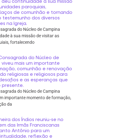
deu continuidade à sua missão
munidades paroquiais,
 laços de comunhão e tornando
o testemunho dos diversos
s na Igreja.
onsagrada do Núcleo de Campina
dade à sua missão de visitar as
ais, fortalecendo
a Consagrada do Núcleo de
viveu mais um importante
mação, comunhão e renovação
do religiosas e religiosos para
s desafios e as esperanças que
 presente.
onsagrada do Núcleo de Campina
um importante momento de formação,
ção da
eira dos Índios reuniu-se no
em das Irmãs Franciscanas
Santo Antônio para um
itualidade, reflexão e