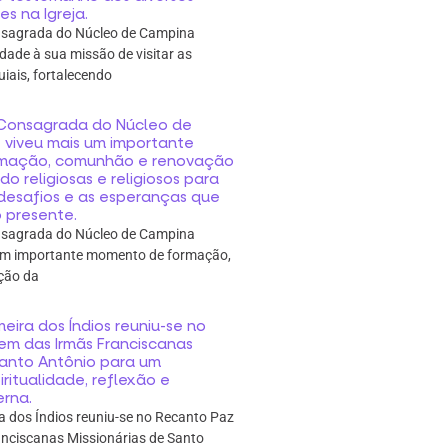
s na Igreja.
onsagrada do Núcleo de Campina
dade à sua missão de visitar as
ais, fortalecendo
a Consagrada do Núcleo de
viveu mais um importante
mação, comunhão e renovação
do religiosas e religiosos para
s desafios e as esperanças que
 presente.
onsagrada do Núcleo de Campina
um importante momento de formação,
ção da
eira dos Índios reuniu-se no
em das Irmãs Franciscanas
Santo Antônio para um
itualidade, reflexão e
erna.
a dos Índios reuniu-se no Recanto Paz
nciscanas Missionárias de Santo