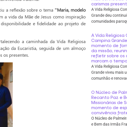
carismas presente
ziu a reflexão sobre o tema
“Maria, modelo
A Vida Religiosa C
Grande deu continui
em a vida da Mãe de Jesus como inspiração
comunidades paroqui
disponibilidade e fidelidade ao projeto de
A Vida Religios
Campina Grande 
rtalecendo a caminhada da Vida Religiosa
momento de for
ração da Eucaristia, seguida de um almoço
da missão, reunin
s os presentes.
refletir sobre o
marcam o tempo
A Vida Religiosa C
Grande viveu mais 
comunhão e renova
O Núcleo de Palm
Recanto Paz e B
Missionárias de 
momento de espir
convivência frat
O Núcleo de Palmeir
e Bem das Irmãs Fra