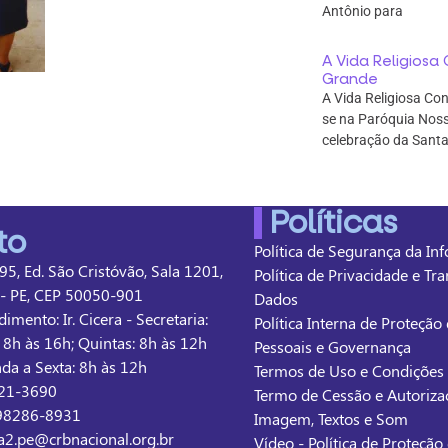
Antônio para
A Vida Religios
Grande
A Vida Religiosa Co
se na Paróquia Nos
celebração da Santa
Políticas
to
Política de Segurança da In
95, Ed. São Cristóvão, Sala 1201,
Política de Privacidade e Tr
e - PE, CEP 50050-901
Dados
imento: Ir. Cicera - Secretaria:
Política Interna de Proteçã
: 8h às 16h; Quintas: 8h às 12h
Pessoais e Governança
nda a Sexta: 8h às 12h
Termos de Uso e Condições
221-3690
Termo de Cessão e Autoriza
 98286-8931
Imagem, Textos e Som
ia2.pe@crbnacional.org.br
Vídeo - Política de Proteçã