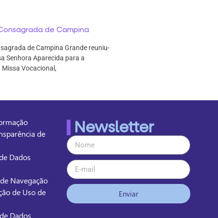
a Consagrada de Campina
nsagrada de Campina Grande reuniu-
sa Senhora Aparecida para a
 Missa Vocacional,
formação
Newsletter
ansparência de
o de Dados
 de Navegação
ção de Uso de
Enviar
o de Dados