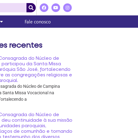
Fale conosco
es recentes
a Consagrada do Núcleo de
participou da Santa Missa
aróquia São José, fortalecendo
e as congregações religiosas e
roquial.
onsagrada do Núcleo de Campina
a Santa Missa Vocacional na
fortalecendo a
a Consagrada do Núcleo de
deu continuidade à sua missão
munidades paroquiais,
 laços de comunhão e tornando
o testemunho dos diversos