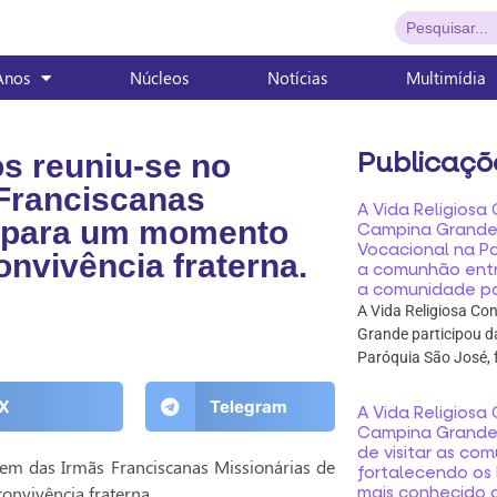
Anos
Núcleos
Notícias
Multimídia
Publicaçõ
os reuniu-se no
Franciscanas
A Vida Religios
o para um momento
Campina Grande 
Vocacional na P
convivência fraterna.
a comunhão entr
a comunidade pa
A Vida Religiosa C
Grande participou d
Paróquia São José, 
X
Telegram
A Vida Religios
Campina Grande 
de visitar as co
em das Irmãs Franciscanas Missionárias de
fortalecendo os
onvivência fraterna.
mais conhecido 